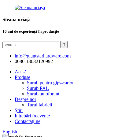
Steaua uriașă
16 ani de experiență în producție
info@giantstarhardware.com
0086-13682126992
Acasă
Produse
Șurub pentru gips-carton
Șurub PAL
Șurub autoforant
Despre noi
Turul fabricii
Știri
Întrebări frecvente
Contactaţi-ne
English