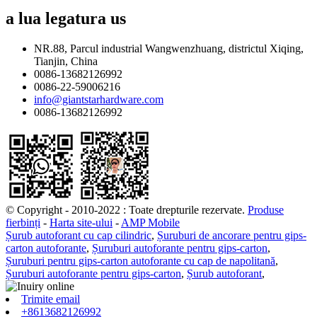
a lua legatura
us
NR.88, Parcul industrial Wangwenzhuang, districtul Xiqing,
Tianjin, China
0086-13682126992
0086-22-59006216
info@giantstarhardware.com
0086-13682126992
© Copyright - 2010-2022 : Toate drepturile rezervate.
Produse
fierbinți
-
Harta site-ului
-
AMP Mobile
Șurub autoforant cu cap cilindric
,
Șuruburi de ancorare pentru gips-
carton autoforante
,
Șuruburi autoforante pentru gips-carton
,
Șuruburi pentru gips-carton autoforante cu cap de napolitană
,
Șuruburi autoforante pentru gips-carton
,
Șurub autoforant
,
Trimite email
+8613682126992