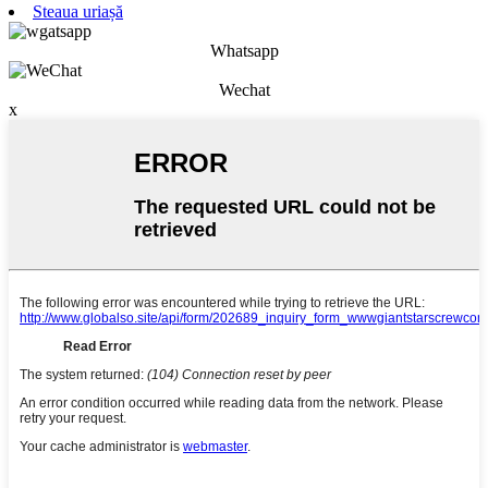
Steaua uriașă
Whatsapp
Wechat
x